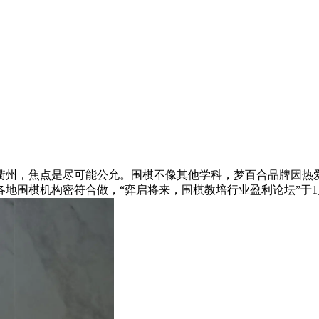
衢州，焦点是尽可能公允。围棋不像其他学科，梦百合品牌因热
地围棋机构密符合做，“弈启将来，围棋教培行业盈利论坛”于1